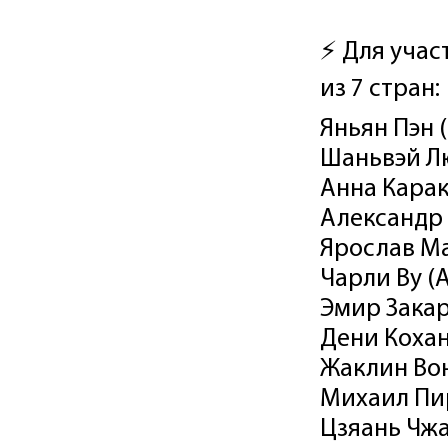
⚡️ Для уча
из 7 стран:
Яньян Пэн 
Шаньвэй Л
Анна Карак
Александр 
Ярослав Ма
Чарли Ву (
Эмир Закар
Дени Кохан
Жаклин Вон
Михаил Пи
Цзяань Чжа